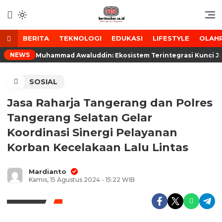
Lewati
ke
Media Tanggap Dan Akurat
BeritaSiber.co.id
konten
BERITA
TEKNOLOGI
EDUKASI
LIFESTYLE
OLAH
NEWS
Muhammad Awaluddin: Ekosistem Terintegrasi Kunci J
SOSIAL
Jasa Raharja Tangerang dan Polres
Tangerang Selatan Gelar
Koordinasi Sinergi Pelayanan
Korban Kecelakaan Lalu Lintas
Mardianto
Kamis, 15 Agustus 2024 - 15:22 WIB