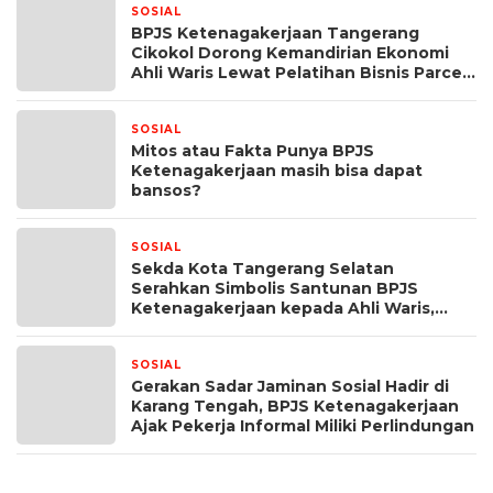
SOSIAL
8 jam yang lalu
BPJS Ketenagakerjaan Tangerang
Cikokol Dorong Kemandirian Ekonomi
Ahli Waris Lewat Pelatihan Bisnis Parcel
Snack
SOSIAL
1 minggu yang lalu
Mitos atau Fakta Punya BPJS
Ketenagakerjaan masih bisa dapat
bansos?
SOSIAL
1 minggu yang lalu
Sekda Kota Tangerang Selatan
Serahkan Simbolis Santunan BPJS
Ketenagakerjaan kepada Ahli Waris,
Wujud Nyata Perlindungan bagi Pekerja
SOSIAL
2 minggu yang lalu
Gerakan Sadar Jaminan Sosial Hadir di
Karang Tengah, BPJS Ketenagakerjaan
Ajak Pekerja Informal Miliki Perlindungan