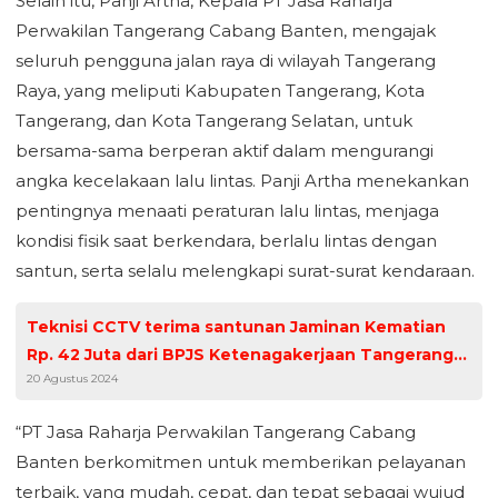
Selain itu, Panji Artha, Kepala PT Jasa Raharja
Perwakilan Tangerang Cabang Banten, mengajak
seluruh pengguna jalan raya di wilayah Tangerang
Raya, yang meliputi Kabupaten Tangerang, Kota
Tangerang, dan Kota Tangerang Selatan, untuk
bersama-sama berperan aktif dalam mengurangi
angka kecelakaan lalu lintas. Panji Artha menekankan
pentingnya menaati peraturan lalu lintas, menjaga
kondisi fisik saat berkendara, berlalu lintas dengan
santun, serta selalu melengkapi surat-surat kendaraan.
Teknisi CCTV terima santunan Jaminan Kematian
Rp. 42 Juta dari BPJS Ketenagakerjaan Tangerang
20 Agustus 2024
Batuceper
“PT Jasa Raharja Perwakilan Tangerang Cabang
Banten berkomitmen untuk memberikan pelayanan
terbaik, yang mudah, cepat, dan tepat sebagai wujud