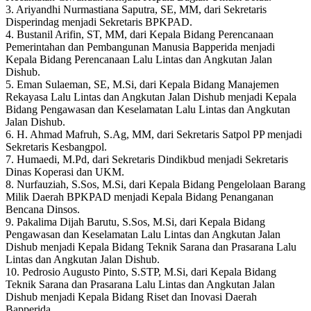
3. Ariyandhi Nurmastiana Saputra, SE, MM, dari Sekretaris
Disperindag menjadi Sekretaris BPKPAD.
4. Bustanil Arifin, ST, MM, dari Kepala Bidang Perencanaan
Pemerintahan dan Pembangunan Manusia Bapperida menjadi
Kepala Bidang Perencanaan Lalu Lintas dan Angkutan Jalan
Dishub.
5. Eman Sulaeman, SE, M.Si, dari Kepala Bidang Manajemen
Rekayasa Lalu Lintas dan Angkutan Jalan Dishub menjadi Kepala
Bidang Pengawasan dan Keselamatan Lalu Lintas dan Angkutan
Jalan Dishub.
6. H. Ahmad Mafruh, S.Ag, MM, dari Sekretaris Satpol PP menjadi
Sekretaris Kesbangpol.
7. Humaedi, M.Pd, dari Sekretaris Dindikbud menjadi Sekretaris
Dinas Koperasi dan UKM.
8. Nurfauziah, S.Sos, M.Si, dari Kepala Bidang Pengelolaan Barang
Milik Daerah BPKPAD menjadi Kepala Bidang Penanganan
Bencana Dinsos.
9. Pakalima Dijah Barutu, S.Sos, M.Si, dari Kepala Bidang
Pengawasan dan Keselamatan Lalu Lintas dan Angkutan Jalan
Dishub menjadi Kepala Bidang Teknik Sarana dan Prasarana Lalu
Lintas dan Angkutan Jalan Dishub.
10. Pedrosio Augusto Pinto, S.STP, M.Si, dari Kepala Bidang
Teknik Sarana dan Prasarana Lalu Lintas dan Angkutan Jalan
Dishub menjadi Kepala Bidang Riset dan Inovasi Daerah
Bapperida.