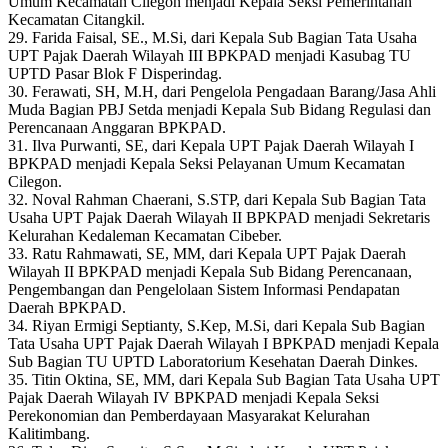
Umum Kecamatan Cilegon menjadi Kepala Seksi Pemerintahan
Kecamatan Citangkil.
29. Farida Faisal, SE., M.Si, dari Kepala Sub Bagian Tata Usaha
UPT Pajak Daerah Wilayah III BPKPAD menjadi Kasubag TU
UPTD Pasar Blok F Disperindag.
30. Ferawati, SH, M.H, dari Pengelola Pengadaan Barang/Jasa Ahli
Muda Bagian PBJ Setda menjadi Kepala Sub Bidang Regulasi dan
Perencanaan Anggaran BPKPAD.
31. Ilva Purwanti, SE, dari Kepala UPT Pajak Daerah Wilayah I
BPKPAD menjadi Kepala Seksi Pelayanan Umum Kecamatan
Cilegon.
32. Noval Rahman Chaerani, S.STP, dari Kepala Sub Bagian Tata
Usaha UPT Pajak Daerah Wilayah II BPKPAD menjadi Sekretaris
Kelurahan Kedaleman Kecamatan Cibeber.
33. Ratu Rahmawati, SE, MM, dari Kepala UPT Pajak Daerah
Wilayah II BPKPAD menjadi Kepala Sub Bidang Perencanaan,
Pengembangan dan Pengelolaan Sistem Informasi Pendapatan
Daerah BPKPAD.
34. Riyan Ermigi Septianty, S.Kep, M.Si, dari Kepala Sub Bagian
Tata Usaha UPT Pajak Daerah Wilayah I BPKPAD menjadi Kepala
Sub Bagian TU UPTD Laboratorium Kesehatan Daerah Dinkes.
35. Titin Oktina, SE, MM, dari Kepala Sub Bagian Tata Usaha UPT
Pajak Daerah Wilayah IV BPKPAD menjadi Kepala Seksi
Perekonomian dan Pemberdayaan Masyarakat Kelurahan
Kalitimbang.