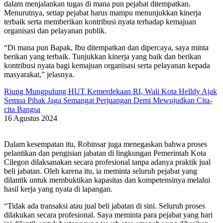
dalam menjalankan tugas di mana pun pejabat ditempatkan.
Menurutnya, setiap pejabat harus mampu menunjukkan kinerja
terbaik serta memberikan kontribusi nyata terhadap kemajuan
organisasi dan pelayanan publik.
“Di mana pun Bapak, Ibu ditempatkan dan dipercaya, saya minta
berikan yang terbaik. Tunjukkan kinerja yang baik dan berikan
kontribusi nyata bagi kemajuan organisasi serta pelayanan kepada
masyarakat,” jelasnya.
Riung Mungpulung HUT Kemerdekaan RI, Wali Kota Helldy Ajak
Semua Pihak Jaga Semangat Perjuangan Demi Mewujudkan Cita-
cita Bangsa
16 Agustus 2024
Dalam kesempatan itu, Robinsar juga menegaskan bahwa proses
pelantikan dan pengisian jabatan di lingkungan Pemerintah Kota
Cilegon dilaksanakan secara profesional tanpa adanya praktik jual
beli jabatan. Oleh karena itu, ia meminta seluruh pejabat yang
dilantik untuk membuktikan kapasitas dan kompetensinya melalui
hasil kerja yang nyata di lapangan.
“Tidak ada transaksi atau jual beli jabatan di sini. Seluruh proses
dilakukan secara profesional. Saya meminta para pejabat yang hari