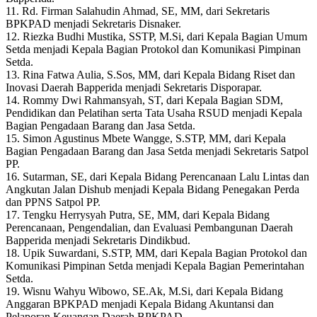
11. Rd. Firman Salahudin Ahmad, SE, MM, dari Sekretaris
BPKPAD menjadi Sekretaris Disnaker.
12. Riezka Budhi Mustika, SSTP, M.Si, dari Kepala Bagian Umum
Setda menjadi Kepala Bagian Protokol dan Komunikasi Pimpinan
Setda.
13. Rina Fatwa Aulia, S.Sos, MM, dari Kepala Bidang Riset dan
Inovasi Daerah Bapperida menjadi Sekretaris Disporapar.
14. Rommy Dwi Rahmansyah, ST, dari Kepala Bagian SDM,
Pendidikan dan Pelatihan serta Tata Usaha RSUD menjadi Kepala
Bagian Pengadaan Barang dan Jasa Setda.
15. Simon Agustinus Mbete Wangge, S.STP, MM, dari Kepala
Bagian Pengadaan Barang dan Jasa Setda menjadi Sekretaris Satpol
PP.
16. Sutarman, SE, dari Kepala Bidang Perencanaan Lalu Lintas dan
Angkutan Jalan Dishub menjadi Kepala Bidang Penegakan Perda
dan PPNS Satpol PP.
17. Tengku Herrysyah Putra, SE, MM, dari Kepala Bidang
Perencanaan, Pengendalian, dan Evaluasi Pembangunan Daerah
Bapperida menjadi Sekretaris Dindikbud.
18. Upik Suwardani, S.STP, MM, dari Kepala Bagian Protokol dan
Komunikasi Pimpinan Setda menjadi Kepala Bagian Pemerintahan
Setda.
19. Wisnu Wahyu Wibowo, SE.Ak, M.Si, dari Kepala Bidang
Anggaran BPKPAD menjadi Kepala Bidang Akuntansi dan
Pelaporan Keuangan Daerah BPKPAD.