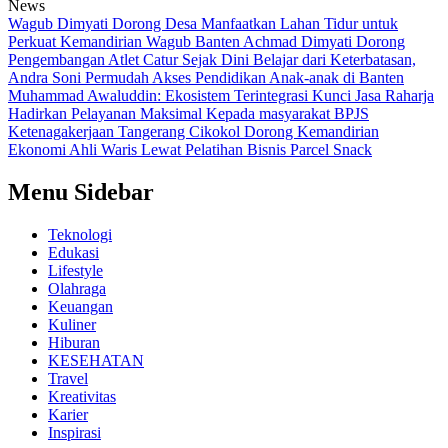
News
Wagub Dimyati Dorong Desa Manfaatkan Lahan Tidur untuk
Perkuat Kemandirian
Wagub Banten Achmad Dimyati Dorong
Pengembangan Atlet Catur Sejak Dini
Belajar dari Keterbatasan,
Andra Soni Permudah Akses Pendidikan Anak-anak di Banten
Muhammad Awaluddin: Ekosistem Terintegrasi Kunci Jasa Raharja
Hadirkan Pelayanan Maksimal Kepada masyarakat
BPJS
Ketenagakerjaan Tangerang Cikokol Dorong Kemandirian
Ekonomi Ahli Waris Lewat Pelatihan Bisnis Parcel Snack
Menu Sidebar
Teknologi
Edukasi
Lifestyle
Olahraga
Keuangan
Kuliner
Hiburan
KESEHATAN
Travel
Kreativitas
Karier
Inspirasi