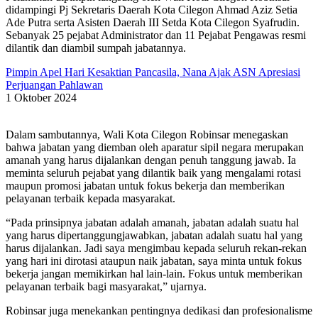
didampingi Pj Sekretaris Daerah Kota Cilegon Ahmad Aziz Setia
Ade Putra serta Asisten Daerah III Setda Kota Cilegon Syafrudin.
Sebanyak 25 pejabat Administrator dan 11 Pejabat Pengawas resmi
dilantik dan diambil sumpah jabatannya.
Pimpin Apel Hari Kesaktian Pancasila, Nana Ajak ASN Apresiasi
Perjuangan Pahlawan
1 Oktober 2024
Dalam sambutannya, Wali Kota Cilegon Robinsar menegaskan
bahwa jabatan yang diemban oleh aparatur sipil negara merupakan
amanah yang harus dijalankan dengan penuh tanggung jawab. Ia
meminta seluruh pejabat yang dilantik baik yang mengalami rotasi
maupun promosi jabatan untuk fokus bekerja dan memberikan
pelayanan terbaik kepada masyarakat.
“Pada prinsipnya jabatan adalah amanah, jabatan adalah suatu hal
yang harus dipertanggungjawabkan, jabatan adalah suatu hal yang
harus dijalankan. Jadi saya mengimbau kepada seluruh rekan-rekan
yang hari ini dirotasi ataupun naik jabatan, saya minta untuk fokus
bekerja jangan memikirkan hal lain-lain. Fokus untuk memberikan
pelayanan terbaik bagi masyarakat,” ujarnya.
Robinsar juga menekankan pentingnya dedikasi dan profesionalisme