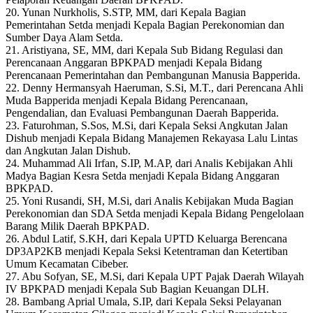
20. Yunan Nurkholis, S.STP, MM, dari Kepala Bagian
Pemerintahan Setda menjadi Kepala Bagian Perekonomian dan
Sumber Daya Alam Setda.
21. Aristiyana, SE, MM, dari Kepala Sub Bidang Regulasi dan
Perencanaan Anggaran BPKPAD menjadi Kepala Bidang
Perencanaan Pemerintahan dan Pembangunan Manusia Bapperida.
22. Denny Hermansyah Haeruman, S.Si, M.T., dari Perencana Ahli
Muda Bapperida menjadi Kepala Bidang Perencanaan,
Pengendalian, dan Evaluasi Pembangunan Daerah Bapperida.
23. Faturohman, S.Sos, M.Si, dari Kepala Seksi Angkutan Jalan
Dishub menjadi Kepala Bidang Manajemen Rekayasa Lalu Lintas
dan Angkutan Jalan Dishub.
24. Muhammad Ali Irfan, S.IP, M.AP, dari Analis Kebijakan Ahli
Madya Bagian Kesra Setda menjadi Kepala Bidang Anggaran
BPKPAD.
25. Yoni Rusandi, SH, M.Si, dari Analis Kebijakan Muda Bagian
Perekonomian dan SDA Setda menjadi Kepala Bidang Pengelolaan
Barang Milik Daerah BPKPAD.
26. Abdul Latif, S.KH, dari Kepala UPTD Keluarga Berencana
DP3AP2KB menjadi Kepala Seksi Ketentraman dan Ketertiban
Umum Kecamatan Cibeber.
27. Abu Sofyan, SE, M.Si, dari Kepala UPT Pajak Daerah Wilayah
IV BPKPAD menjadi Kepala Sub Bagian Keuangan DLH.
28. Bambang Aprial Umala, S.IP, dari Kepala Seksi Pelayanan