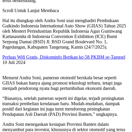
terus berkembang.
Scroll Untuk Lanjut Membaca
Hal itu diungkap oleh Andra Soni usai menghadiri Pembukaan
Gaikindo Indonesia International Auto Show (GIIAS) Tahun 2025
oleh Menteri Perindustrian Republik Indonesia Agus Gumiwang
Kartasasmita di Indonesia Convention Exhibition (ICE) Bumi
Serpong Damai (BSD) Jl. BSD Grand Boulevard No. 1,
Pagedangan, Kabupaten Tangerang, Kamis (24/7/2025).
Perluas Wifi Gratis, Diskominfo Berikan ke-58 PKBM se-Tangsel
10 Juli 2024
Menurut Andra Soni, pameran otomotif berskala besar seperti
GIIAS bukan hanya ajang promosi teknologi terbaru, tetapi juga
menjadi pendorong nyata bagi pertumbuhan ekonomi daerah.
“Biasanya, setelah pameran seperti ini digelar, terjadi peningkatan
transaksi pembelian kendaraan baru. Mudah-mudahan, dampak
positif dari kegiatan ini juga turut mendorong peningkatan
Pendapatan Asli Daerah (PAD) Provinsi Banten,” ungkapnya.
Andra Soni menegaskan kesiapan Provinsi Banten dalam
menyambut para investor, khususnya di sektor otomotif yang terus