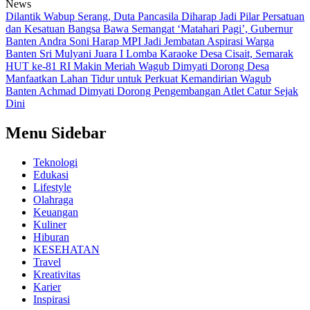
News
Dilantik Wabup Serang, Duta Pancasila Diharap Jadi Pilar Persatuan
dan Kesatuan Bangsa
Bawa Semangat ‘Matahari Pagi’, Gubernur
Banten Andra Soni Harap MPI Jadi Jembatan Aspirasi Warga
Banten
Sri Mulyani Juara I Lomba Karaoke Desa Cisait, Semarak
HUT ke-81 RI Makin Meriah
Wagub Dimyati Dorong Desa
Manfaatkan Lahan Tidur untuk Perkuat Kemandirian
Wagub
Banten Achmad Dimyati Dorong Pengembangan Atlet Catur Sejak
Dini
Menu Sidebar
Teknologi
Edukasi
Lifestyle
Olahraga
Keuangan
Kuliner
Hiburan
KESEHATAN
Travel
Kreativitas
Karier
Inspirasi