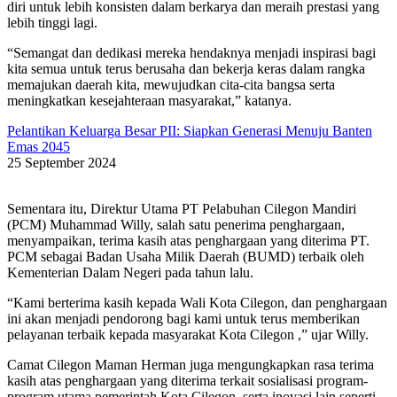
diri untuk lebih konsisten dalam berkarya dan meraih prestasi yang
lebih tinggi lagi.
“Semangat dan dedikasi mereka hendaknya menjadi inspirasi bagi
kita semua untuk terus berusaha dan bekerja keras dalam rangka
memajukan daerah kita, mewujudkan cita-cita bangsa serta
meningkatkan kesejahteraan masyarakat,” katanya.
Pelantikan Keluarga Besar PII: Siapkan Generasi Menuju Banten
Emas 2045
25 September 2024
Sementara itu, Direktur Utama PT Pelabuhan Cilegon Mandiri
(PCM) Muhammad Willy, salah satu penerima penghargaan,
menyampaikan, terima kasih atas penghargaan yang diterima PT.
PCM sebagai Badan Usaha Milik Daerah (BUMD) terbaik oleh
Kementerian Dalam Negeri pada tahun lalu.
“Kami berterima kasih kepada Wali Kota Cilegon, dan penghargaan
ini akan menjadi pendorong bagi kami untuk terus memberikan
pelayanan terbaik kepada masyarakat Kota Cilegon ,” ujar Willy.
Camat Cilegon Maman Herman juga mengungkapkan rasa terima
kasih atas penghargaan yang diterima terkait sosialisasi program-
program utama pemerintah Kota Cilegon, serta inovasi lain seperti