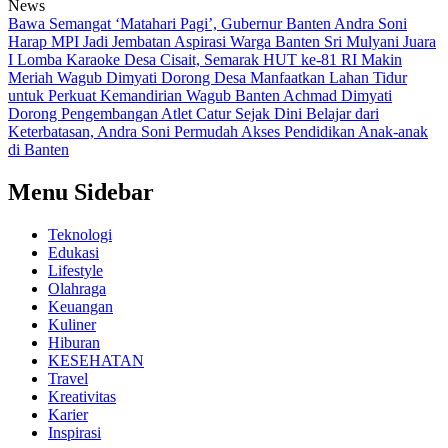
News
Bawa Semangat ‘Matahari Pagi’, Gubernur Banten Andra Soni
Harap MPI Jadi Jembatan Aspirasi Warga Banten
Sri Mulyani Juara
I Lomba Karaoke Desa Cisait, Semarak HUT ke-81 RI Makin
Meriah
Wagub Dimyati Dorong Desa Manfaatkan Lahan Tidur
untuk Perkuat Kemandirian
Wagub Banten Achmad Dimyati
Dorong Pengembangan Atlet Catur Sejak Dini
Belajar dari
Keterbatasan, Andra Soni Permudah Akses Pendidikan Anak-anak
di Banten
Menu Sidebar
Teknologi
Edukasi
Lifestyle
Olahraga
Keuangan
Kuliner
Hiburan
KESEHATAN
Travel
Kreativitas
Karier
Inspirasi