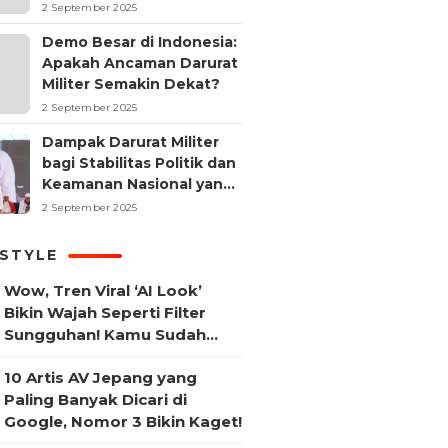
2 September 2025
Demo Besar di Indonesia:
Apakah Ancaman Darurat
Militer Semakin Dekat?
2 September 2025
Dampak Darurat Militer
bagi Stabilitas Politik dan
Keamanan Nasional yang
Sering Terlupakan
2 September 2025
ESTYLE
Wow, Tren Viral ‘AI Look’
Bikin Wajah Seperti Filter
Sungguhan! Kamu Sudah
Coba?
10 Artis AV Jepang yang
Paling Banyak Dicari di
Google, Nomor 3 Bikin Kaget!