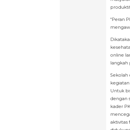
produkti
“Peran P
mengawal
Dikataka
kesehata
online l
langkah
Sekolah 
kegiatan
Untuk bi
dengan se
kader PK
mencega
aktivitas
didukung