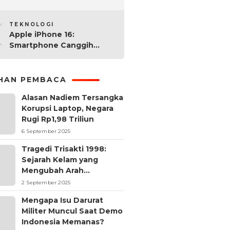
2025: Mana yang Paling
10
Worth It?
TEKNOLOGI
Apple iPhone 16:
Smartphone Canggih
dengan Performa Super di
2024
IHAN PEMBACA
Alasan Nadiem Tersangka
Korupsi Laptop, Negara
Rugi Rp1,98 Triliun
6 September 2025
Tragedi Trisakti 1998:
Sejarah Kelam yang
Mengubah Arah
Reformasi Indonesia
2 September 2025
Mengapa Isu Darurat
Militer Muncul Saat Demo
Indonesia Memanas?