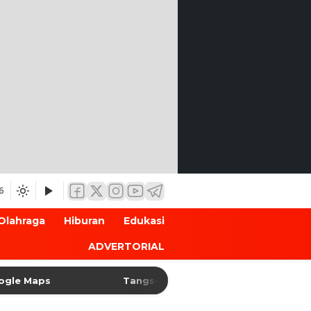
6
Olahraga
Hiburan
Edukasi
ADVERTORIAL
Maps
Tangsel Matangkan Peringatan HUT Ke-81 