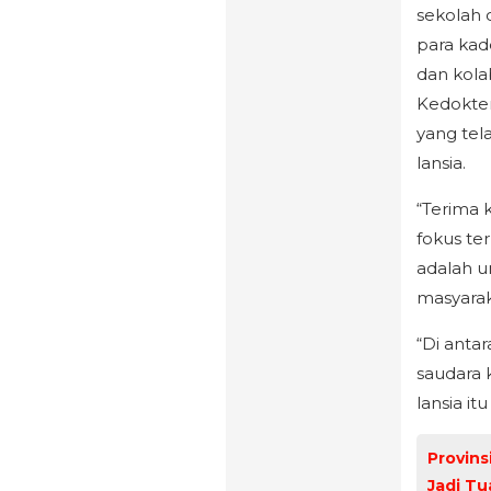
sekolah 
para kad
dan kola
Kedokter
yang tel
lansia.
“Terima 
fokus ter
adalah u
masyarak
“Di anta
saudara k
lansia it
Provin
Jadi T