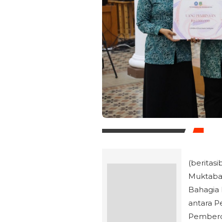
(beritasi
Muktabar
Bahagia 
antara P
Pemberda