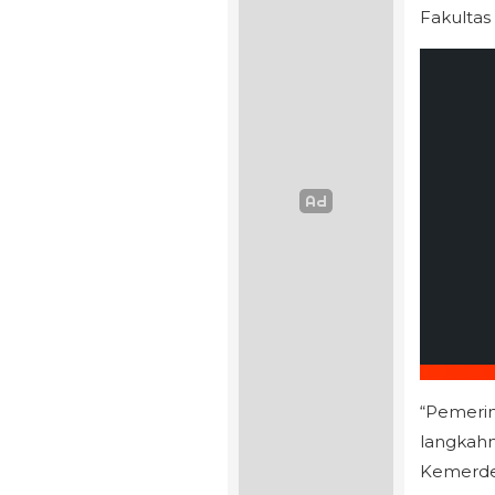
Fakultas
“Pemeri
langkahn
Kemerde