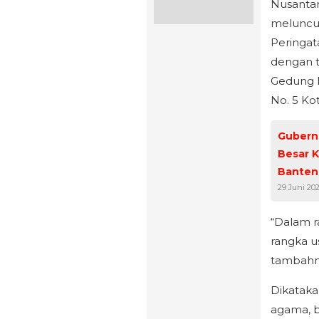
Nusantar
meluncur
Peringat
dengan t
Gedung N
No. 5 Ko
Gubernu
Besar K
Banten
29 Juni 20
“Dalam r
rangka u
tambahn
Dikatakan
agama, b