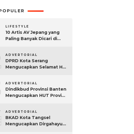
POPULER
LIFESTYLE
10 Artis AV Jepang yang
Paling Banyak Dicari di
Google, Nomor 3 Bikin
2
Kaget!
ADVERTORIAL
DPRD Kota Serang
Mengucapkan Selamat Hari
Sumpah Pemuda ke-97
3
Tahun
ADVERTORIAL
Dindikbud Provinsi Banten
Mengucapkan HUT Provinsi
Banten Ke-25 Tahun
4
ADVERTORIAL
BKAD Kota Tangsel
Mengucapkan Dirgahayu
Kota Tangsel ke-17 Tahun