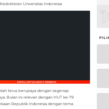
 Kedokteran Universitas Indonesia.
PIL
SCROLL UNTUK LANJUT MEMBACA
ntah terus berupaya dengan segenap
ya. Bulan ini relevan dengan HUT ke-79
kaan Republik Indonesia dengan tema