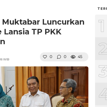
TER
1
l Muktabar Luncurkan
e Lansia TP PKK
en
0
0
45
16 WIB