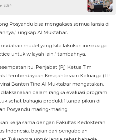
er 2024
rong Posyandu bisa mengakses semua lansia di
annya,” ungkap Al Muktabar.
udahan model yang kita lakukan ini sebagai
ctice untuk wilayah lain,” tambahnya.
sempatan itu, Penjabat (Pj) Ketua Tim
ak Pemberdayaan Kesejahteraan Keluarga (TP
vinsi Banten Tine Al Muktabar mengatakan,
 dilaksanakan dalam rangka evaluasi program
ntuk sehat bahagia produktif tanpa pikun di
an Posyandu masing-masing.
an kerja sama dengan Fakultas Kedokteran
tas Indonesia, bagian dari pengabdian
at. Tujuannya untuk lansia sehat bahagia