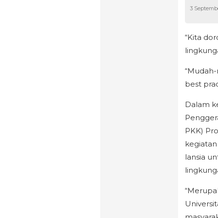
3 Septemb
“Kita do
lingkung
“Mudah-m
best pra
Dalam ke
Pengger
PKK) Pro
kegiatan
lansia u
lingkung
“Merupak
Universi
masyarak