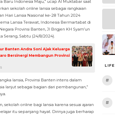
a Baru Indonesia Maju,” ucap Al Muktabar saat
kan sekolah online lansia sebagai rangkaian
an Hari Lansia Nasional ke-28 Tahun 2024
ema Lansia Terawat, Indonesia Bermartabat di
egara Provinsi Banten, Jl Brigjen KH Syam’un
ta Serang, Sabtu (24/8/2024).
r Banten Andra Soni Ajak Keluarga
aro Bersinergi Membangun Provinsi
LIF
25
#
angka lansia, Provinsi Banten intens dalam
sia lanjut sebagai bagian dari pembangunan,”
ya.
#
, sekolah online bagi lansia karena sesuai ajaran
elajar itu sepanjang hayat. Dirinya juga berharap