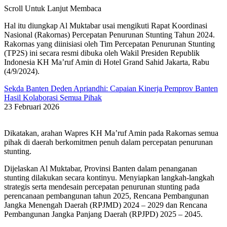
Scroll Untuk Lanjut Membaca
Hal itu diungkap Al Muktabar usai mengikuti Rapat Koordinasi
Nasional (Rakornas) Percepatan Penurunan Stunting Tahun 2024.
Rakornas yang diinisiasi oleh Tim Percepatan Penurunan Stunting
(TP2S) ini secara resmi dibuka oleh Wakil Presiden Republik
Indonesia KH Ma’ruf Amin di Hotel Grand Sahid Jakarta, Rabu
(4/9/2024).
Sekda Banten Deden Apriandhi: Capaian Kinerja Pemprov Banten
Hasil Kolaborasi Semua Pihak
23 Februari 2026
Dikatakan, arahan Wapres KH Ma’ruf Amin pada Rakornas semua
pihak di daerah berkomitmen penuh dalam percepatan penurunan
stunting.
Dijelaskan Al Muktabar, Provinsi Banten dalam penanganan
stunting dilakukan secara kontinyu. Menyiapkan langkah-langkah
strategis serta mendesain percepatan penurunan stunting pada
perencanaan pembangunan tahun 2025, Rencana Pembangunan
Jangka Menengah Daerah (RPJMD) 2024 – 2029 dan Rencana
Pembangunan Jangka Panjang Daerah (RPJPD) 2025 – 2045.