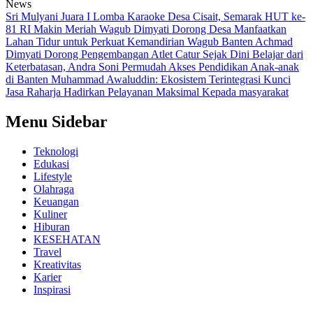
News
Sri Mulyani Juara I Lomba Karaoke Desa Cisait, Semarak HUT ke-
81 RI Makin Meriah
Wagub Dimyati Dorong Desa Manfaatkan
Lahan Tidur untuk Perkuat Kemandirian
Wagub Banten Achmad
Dimyati Dorong Pengembangan Atlet Catur Sejak Dini
Belajar dari
Keterbatasan, Andra Soni Permudah Akses Pendidikan Anak-anak
di Banten
Muhammad Awaluddin: Ekosistem Terintegrasi Kunci
Jasa Raharja Hadirkan Pelayanan Maksimal Kepada masyarakat
Menu Sidebar
Teknologi
Edukasi
Lifestyle
Olahraga
Keuangan
Kuliner
Hiburan
KESEHATAN
Travel
Kreativitas
Karier
Inspirasi