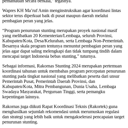
pemantauan secara berkala,” tegasnya.
Wapres KH Ma’ruf Amin menginstruksikan agar koordinasi lintas
sektor terus diperkuat baik di pusat maupun daerah melalui
pembagian peran yang jelas.
“Program penurunan stunting merupakan proyek nasional masif
yang melibatkan 20 Kementerian/Lembaga, seluruh Provinsi,
Kabupaten/Kota, Desa/Kelurahan, serta Lembaga Non-Pemerintah.
Besarnya skala program tentunya menuntut pembagian peran yang
jelas agar dapat saling melengkapi dan tidak tumpang tindih dalam
mencapai target Indonesia bebas stunting,” tuturnya.
Sebagai informasi, Rakornas Stunting 2024 merupakan pertemuan
koordinasi tahunan untuk membahas program percepatan penurunan
stunting pada tingkat nasional yang melibatkan peserta dari unsur
Pemerintah Pusat, Pemerintah Daerah Provinsi, dan
Kabupaten/Kota, Mitra Pembangunan, Dunia Usaha, Lembaga
Swadaya Masyarakat, Perguruan Tinggi, serta pemangku
kepentingan lainnya.
Rakornas juga diikuti Rapat Koordinasi Teknis (Rakortek) guna
menghasilkan sejumlah rekomendasi untuk merumuskan regulasi
dan strategi yang lebih baik untuk mengakselerasi pencapaian target
penurunan stunting.