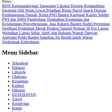
News
BPJS Ketenagakerjaan Tangerang Cikokol Dorong Kemandirian
Ekonomi Ahli Waris Lewat Pelatihan Bisnis Parcel Snack
Dorong
Pembangunan Daerah, Ketua PWI Banten Kunjungi Kantor Sekber
PWI dan SMSI Pandeglang
Tingkatkan Keamanan dan
Keselamatan Penyeberangan, Jasa Raharja Banten Hadiri Peresmian
Sterilisasi Pelabuhan Merak
Pemkot Tangsel Perkuat 36 Pos Lansia,
Wujudkan Lansia Sehat, Aktif, dan Bahagia
Wagub Dimyati
Apresiasi Polda Banten Salurkan Air Bersih untuk Warga
Terdampak Kekeringan
Menu Sidebar
Teknologi
Edukasi
Lifestyle
Olahraga
Keuangan
Kuliner
Hiburan
KESEHATAN
Travel
Kreativitas
Karier