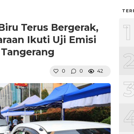
TER
1
Biru Terus Bergerak,
aan Ikuti Uji Emisi
 Tangerang
0
0
42