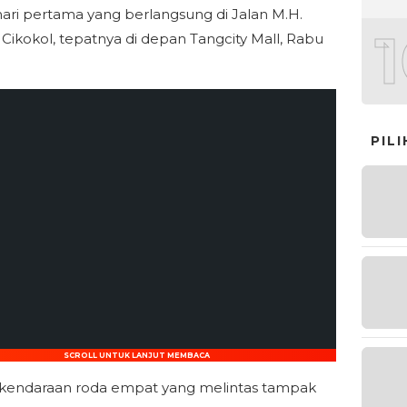
i hari pertama yang berlangsung di Jalan M.H.
 Cikokol, tepatnya di depan Tangcity Mall, Rabu
PIL
SCROLL UNTUK LANJUT MEMBACA
kendaraan roda empat yang melintas tampak