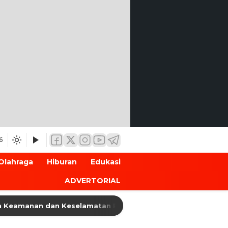
6
Olahraga
Hiburan
Edukasi
ADVERTORIAL
nan dan Keselamatan Penyeberangan, Jasa Raharja Banten Ha