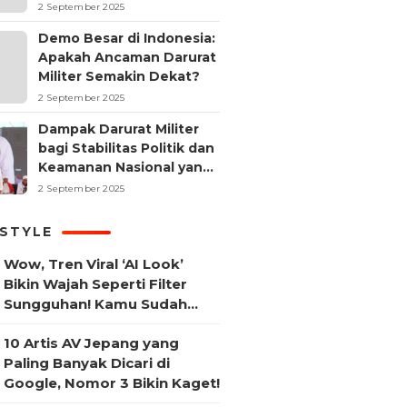
2 September 2025
Demo Besar di Indonesia:
Apakah Ancaman Darurat
Militer Semakin Dekat?
2 September 2025
Dampak Darurat Militer
bagi Stabilitas Politik dan
Keamanan Nasional yang
Sering Terlupakan
2 September 2025
ESTYLE
Wow, Tren Viral ‘AI Look’
Bikin Wajah Seperti Filter
Sungguhan! Kamu Sudah
Coba?
10 Artis AV Jepang yang
Paling Banyak Dicari di
Google, Nomor 3 Bikin Kaget!