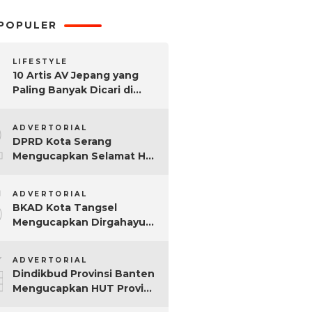
POPULER
LIFESTYLE
10 Artis AV Jepang yang
Paling Banyak Dicari di
Google, Nomor 3 Bikin
2
Kaget!
ADVERTORIAL
DPRD Kota Serang
Mengucapkan Selamat Hari
Sumpah Pemuda ke-97
3
Tahun
ADVERTORIAL
BKAD Kota Tangsel
Mengucapkan Dirgahayu
Kota Tangsel ke-17 Tahun
4
ADVERTORIAL
Dindikbud Provinsi Banten
Mengucapkan HUT Provinsi
Banten Ke-25 Tahun