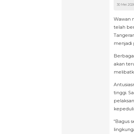
30 Mei 202
Wawan me
telah be
Tangeran
menjadi p
Berbaga
akan ter
melibatk
Antusias
tinggi. 
pelaksana
kepeduli
“Bagus s
lingkung