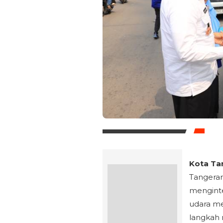
Kota Tan
Tangeran
mengint
udara me
langkah 