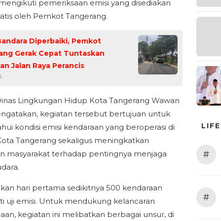
 mengikuti pemeriksaan emisi yang disediakan
ratis oleh Pemkot Tangerang.
andara Diperbaiki, Pemkot
ang Gerak Cepat Tuntaskan
an Jalan Raya Perancis
6
Dinas Lingkungan Hidup Kota Tangerang Wawan
ngatakan, kegiatan tersebut bertujuan untuk
LIF
ui kondisi emisi kendaraan yang beroperasi di
Kota Tangerang sekaligus meningkatkan
#
n masyarakat terhadap pentingnya menjaga
udara.
tkan hari pertama sedikitnya 500 kendaraan
#
i uji emisi. Untuk mendukung kelancaran
aan, kegiatan ini melibatkan berbagai unsur, di