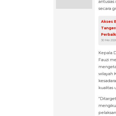
antusias
secara g
Akses B
Tanger
Perbaik
30 Mei 202
Kepala 
Fauzi me
mengetah
wilayah 
kesadara
kualitas 
”Ditarge
mengikut
pelaksan