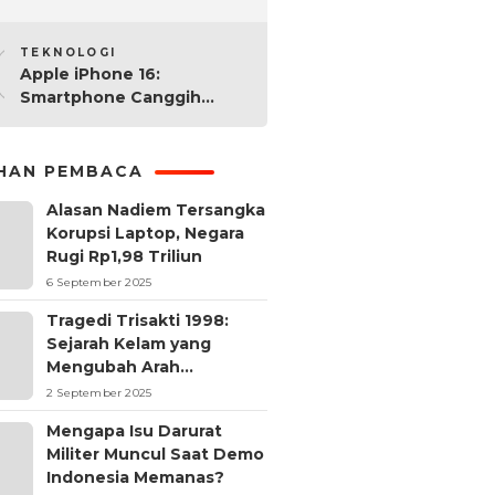
2025: Mana yang Paling
10
Worth It?
TEKNOLOGI
Apple iPhone 16:
Smartphone Canggih
dengan Performa Super di
2024
IHAN PEMBACA
Alasan Nadiem Tersangka
Korupsi Laptop, Negara
Rugi Rp1,98 Triliun
6 September 2025
Tragedi Trisakti 1998:
Sejarah Kelam yang
Mengubah Arah
Reformasi Indonesia
2 September 2025
Mengapa Isu Darurat
Militer Muncul Saat Demo
Indonesia Memanas?