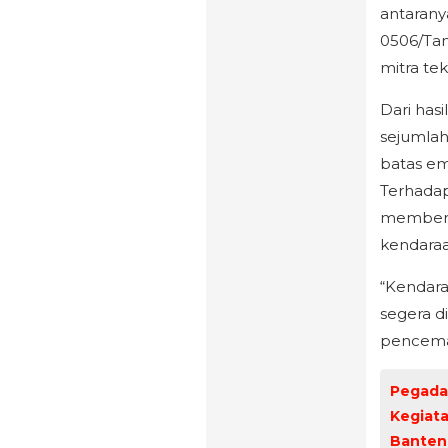
antarany
0506/Tan
mitra tek
Dari has
sejumla
batas em
Terhadap
memberi
kendaraa
“Kendara
segera d
pencemar
Pegadai
Kegiat
Banten