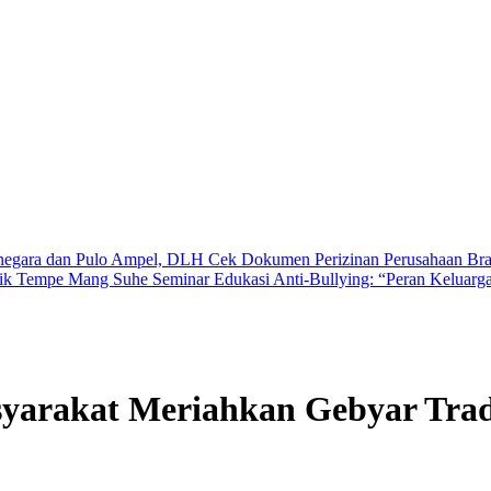
a dan Pulo Ampel, DLH Cek Dokumen Perizinan Perusahaan
Branding
empe Mang Suhe
Seminar Edukasi Anti-Bullying: “Peran Keluarga dan 
yarakat Meriahkan Gebyar Tradi