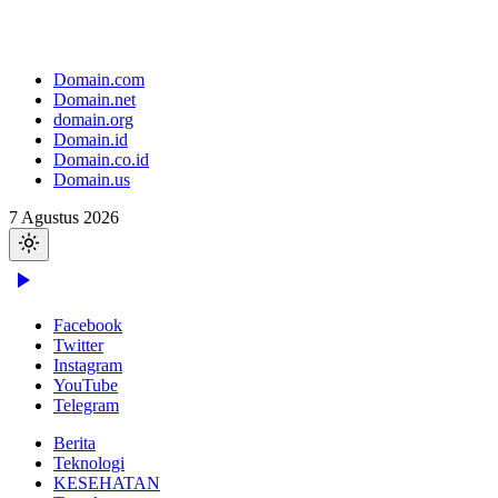
Domain.com
Domain.net
domain.org
Domain.id
Domain.co.id
Domain.us
7 Agustus 2026
Facebook
Twitter
Instagram
YouTube
Telegram
Berita
Teknologi
KESEHATAN