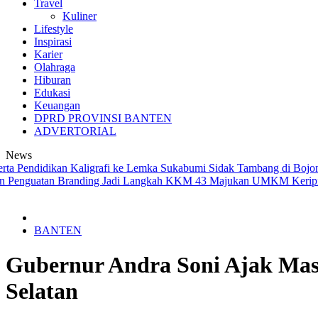
Travel
Kuliner
Lifestyle
Inspirasi
Karier
Olahraga
Hiburan
Edukasi
Keuangan
DPRD PROVINSI BANTEN
ADVERTORIAL
News
Pendidikan Kaligrafi ke Lemka Sukabumi
Sidak Tambang di Bojonegar
guatan Branding Jadi Langkah KKM 43 Majukan UMKM Keripik T
BANTEN
Gubernur Andra Soni Ajak Mas
Selatan