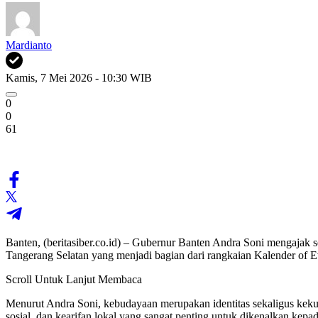
Mardianto
Kamis, 7 Mei 2026 - 10:30 WIB
0
0
61
Banten, (beritasiber.co.id) – Gubernur Banten Andra Soni mengajak 
Tangerang Selatan yang menjadi bagian dari rangkaian Kalender of 
Scroll Untuk Lanjut Membaca
Menurut Andra Soni, kebudayaan merupakan identitas sekaligus kekuata
sosial, dan kearifan lokal yang sangat penting untuk dikenalkan kepa