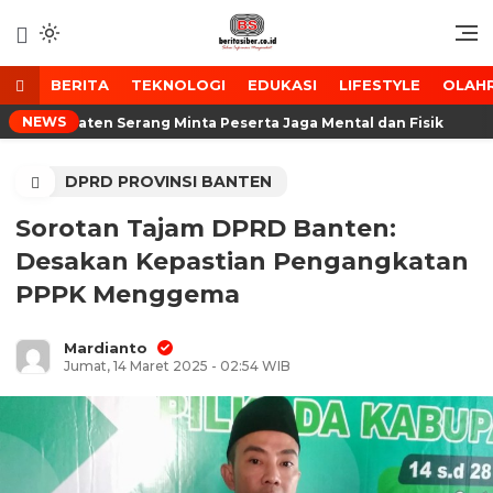
Lewati
ke
Media Tanggap Dan Akurat
BeritaSiber.co.id
konten
BERITA
TEKNOLOGI
EDUKASI
LIFESTYLE
OLAH
NEWS
a Kabupaten Serang Minta Peserta Jaga Mental dan Fisik
DPRD PROVINSI BANTEN
Sorotan Tajam DPRD Banten:
Desakan Kepastian Pengangkatan
PPPK Menggema
Mardianto
Jumat, 14 Maret 2025 - 02:54 WIB