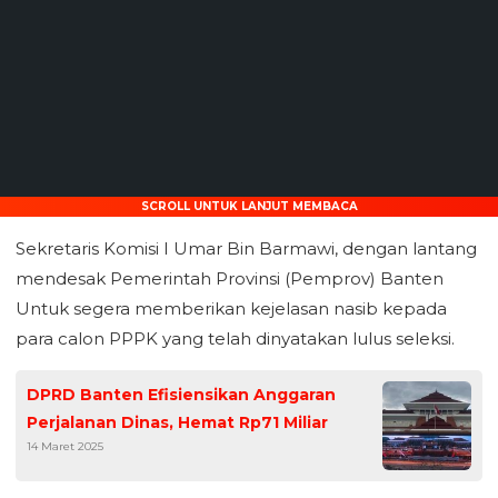
SCROLL UNTUK LANJUT MEMBACA
Sekretaris Komisi I Umar Bin Barmawi, dengan lantang
mendesak Pemerintah Provinsi (Pemprov) Banten
Untuk segera memberikan kejelasan nasib kepada
para calon PPPK yang telah dinyatakan lulus seleksi.
DPRD Banten Efisiensikan Anggaran
Perjalanan Dinas, Hemat Rp71 Miliar
14 Maret 2025